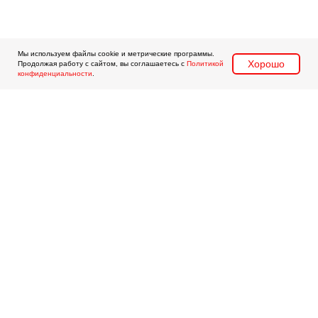
Мы используем файлы cookie и метрические программы.
Хорошо
Продолжая работу с сайтом, вы соглашаетесь с
Политикой
конфиденциальности
.
О НАС
ПОРТФОЛИО
УСЛУГИ
СОБЫТИЯ И СОВЕТЫ
©2015-2025. Все права защищены.
Политика конфиденциальности